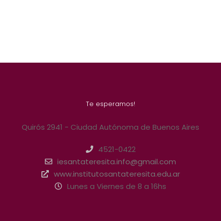
Te esperamos!
Quirós 2941 - Ciudad Autónoma de Buenos Aires
4521-0422
iesantateresita.info@gmail.com
www.institutosantateresita.edu.ar
Lunes a Viernes de 8 a 16hs