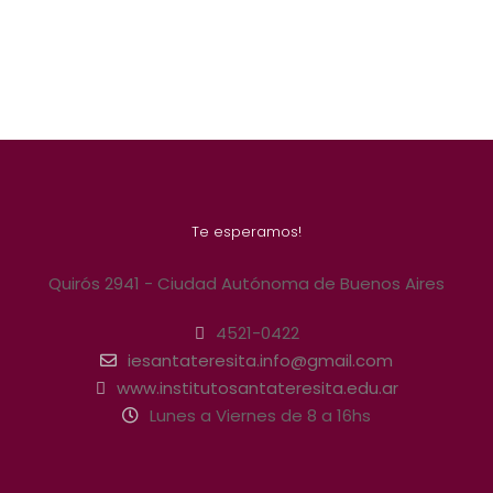
Te esperamos!
Quirós 2941 - Ciudad Autónoma de Buenos Aires
4521-0422
iesantateresita.info@gmail.com
www.institutosantateresita.edu.ar
Lunes a Viernes de 8 a 16hs