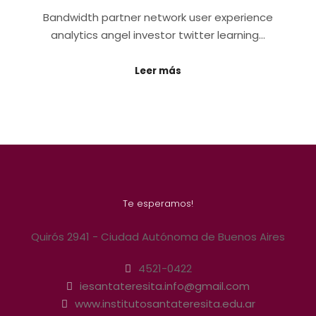
Bandwidth partner network user experience
analytics angel investor twitter learning…
Leer más
Te esperamos!
Quirós 2941 - Ciudad Autónoma de Buenos Aires
4521-0422
iesantateresita.info@gmail.com
www.institutosantateresita.edu.ar